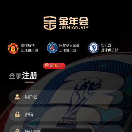
送
18
元
注册
登录