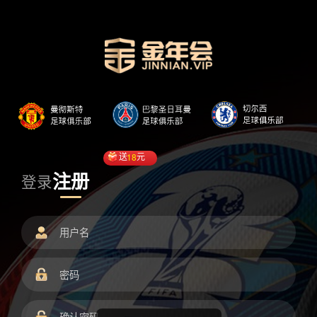
送
18
元
注册
登录