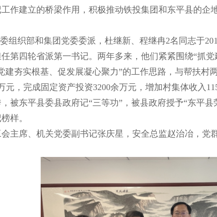
记工作建立的桥梁作用，积极推动铁投集团和东平县的企
委组织部和集团党委委派，杜继新、程继冉2名同志于201
担任第四轮省派第一书记。两年多来，他们紧紧围绕“抓党
抓党建夯实根基、促发展凝心聚力”的工作思路，与帮扶村
余万元，完成固定资产投资3200余万元，增加村集体收入
秀，被东平县委县政府记“三等功”，被县政府授予“东平县
记榜样。
工会主席、机关党委副书记张庆星，安全总监赵治冶，党