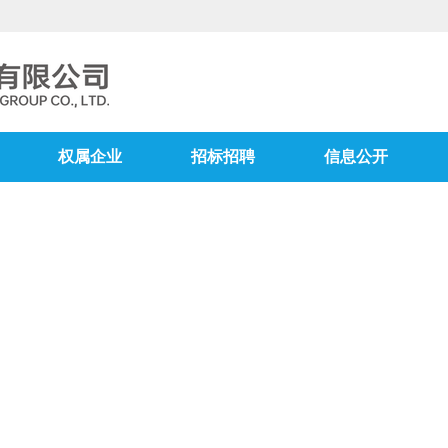
权属企业
招标招聘
信息公开