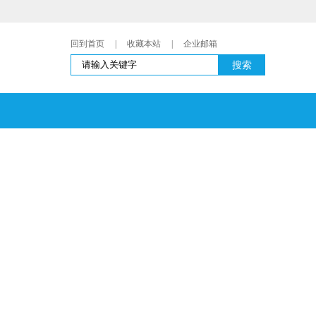
回到首页
|
收藏本站
|
企业邮箱
搜索