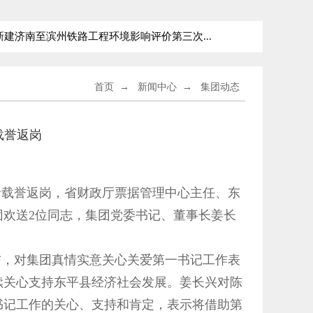
建济南至滨州铁路工程环境影响评价第三次...
新建青岛至
首页
→
新闻中心
→
集团动态
载誉返岗
命载誉返岗，省财政厅票据管理中心主任、东
欢送2位同志，集团党委书记、董事长姜长
，对集团真情实意关心关爱第一书记工作表
续关心支持东平县经济社会发展。姜长兴对陈
书记工作的关心、支持和肯定，表示将借助第