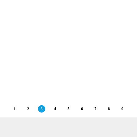
1
2
3
4
5
6
7
8
9