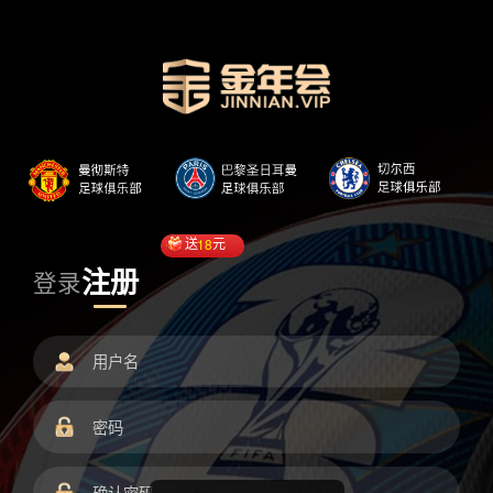
送
18
元
注册
登录