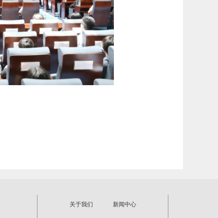
关于我们
新闻中心