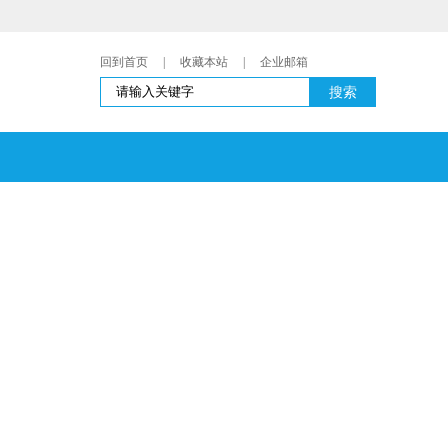
回到首页
|
收藏本站
|
企业邮箱
搜索