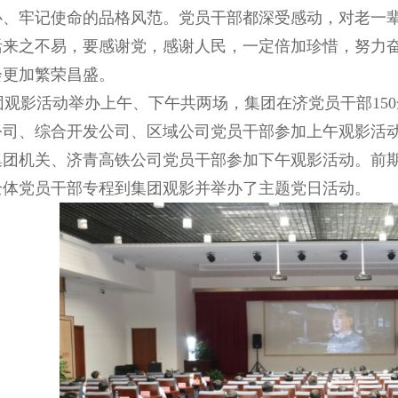
心、牢记使命的品格风范。党员干部都深受感动，对老一
活来之不易，要感谢党，感谢人民，一定倍加珍惜，努力
会更加繁荣昌盛。
观影活动举办上午、下午共两场，集团在济党员干部15
公司、综合开发公司、区域公司党员干部参加上午观影活动
集团机关、济青高铁公司党员干部参加下午观影活动。前
全体党员干部专程到集团观影并举办了主题党日活动。