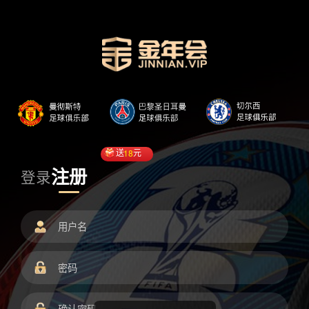
送
18
元
注册
登录