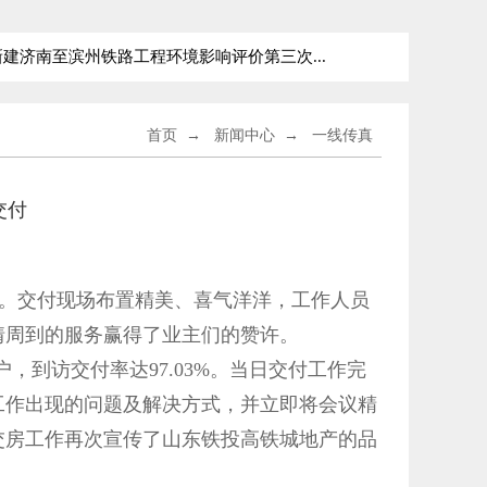
建济南至滨州铁路工程环境影响评价第三次...
新建青岛至
首页
→
新闻中心
→
一线传真
交付
付。交付现场布置精美、喜气洋洋，工作人员
情周到的服务赢得了业主们的赞许。
户，到访交付率达97.03%。当日交付工作完
工作出现的问题及解决方式，并立即将会议精
交房工作再次宣传了山东铁投高铁城地产的品