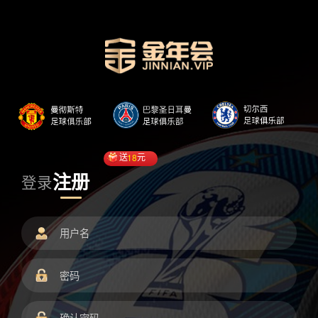
送
18
元
注册
登录