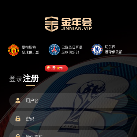
送
18
元
注册
登录