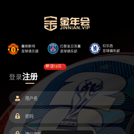
送
18
元
注册
登录