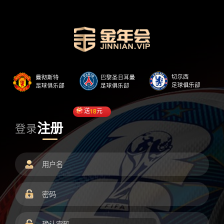
送
18
元
注册
登录