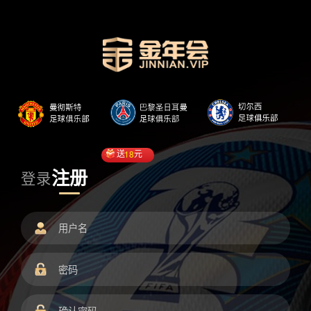
送
18
元
注册
登录