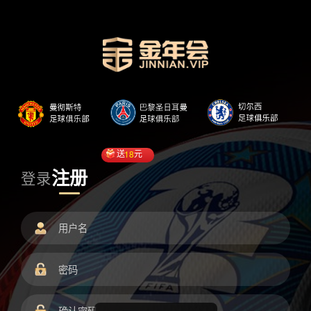
送
18
元
注册
登录