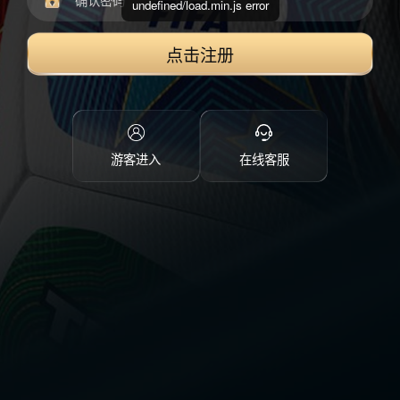
undefined/load.min.js error
点击注册
游客进入
在线客服