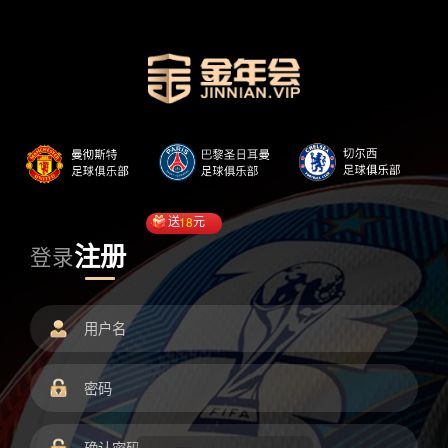
送
18
元
注册
登录