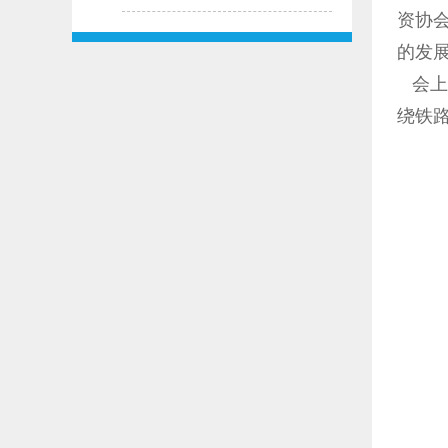
资协
的发
会上还
绕铁