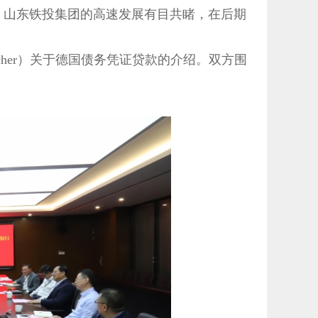
，山东铁投集团的高速发展有目共睹，在后期
。
scher）关于德国债务凭证贷款的介绍。双方围