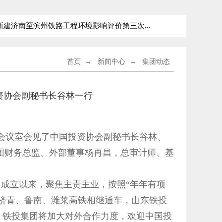
建济南至滨州铁路工程环境影响评价第三次...
新建青岛至
首页
→
新闻中心
→
集团动态
资协会副秘书长谷林一行
3会议室会见了中国投资协会副秘书长谷林、
行。集团财务总监、外部董事杨再昌，总审计师、基
成立以来，聚焦主责主业，按照“年年有项
济青、鲁南、潍莱高铁相继通车，山东铁投
，铁投集团将加大对外合作力度，欢迎中国投