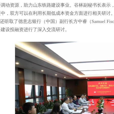
会调动资源，助力山东铁路建设事业。谷林副秘书长表示
展中，双方可以在利用长期低成本资金方面进行相关研讨
听取了德意志银行（中国）副行长方中睿（Samuel Fi
路建设投融资进行了深入交流研讨。