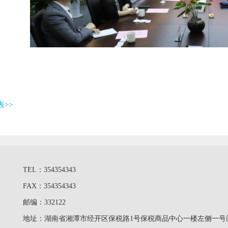
>>
TEL：354354343
FAX：354354343
邮编：332122
地址：湖南省湘潭市经开区保税路1号保税商品中心一楼左侧一号