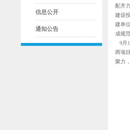
配齐
信息公开
建设
建单
通知公告
成规
9月
两项
聚力