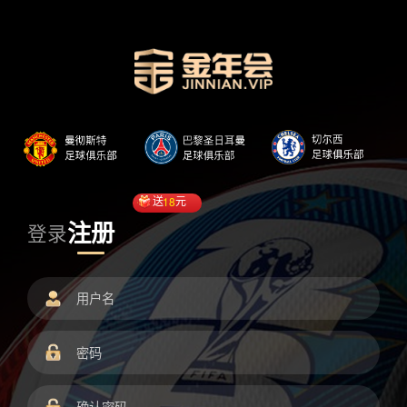
送
18
元
注册
登录