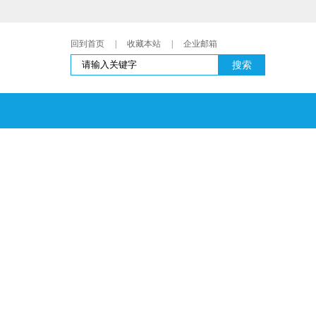
回到首页
|
收藏本站
|
企业邮箱
搜索