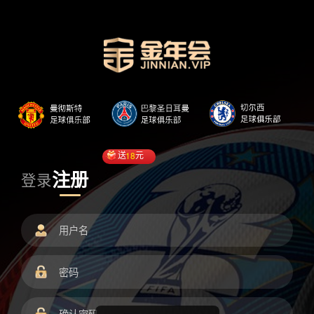
送
18
元
注册
登录