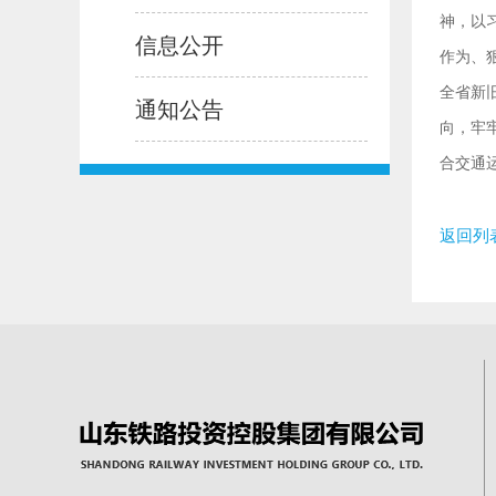
神，以
信息公开
作为、
全省新
通知公告
向，牢
合交通
返回列表