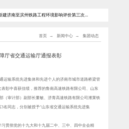
建济南至滨州铁路工程环境影响评价第三次...
新建青岛至
首页
→
新闻中心
→
集团动态
保障厅省交通运输厅通报表彰
交通运输系统先进集体和先进个人的济南市城市道路桥梁管
此次表彰中喜获佳绩，推荐的鲁南高速铁路有限公司、山东
管部（审计部）副部长董敏、济青高速铁路有限公司潍莱铁
3名同志，分别被授予“山东省交通运输系统先进集
学习贯彻党的十九大和十九届二中、三中、四中全会精